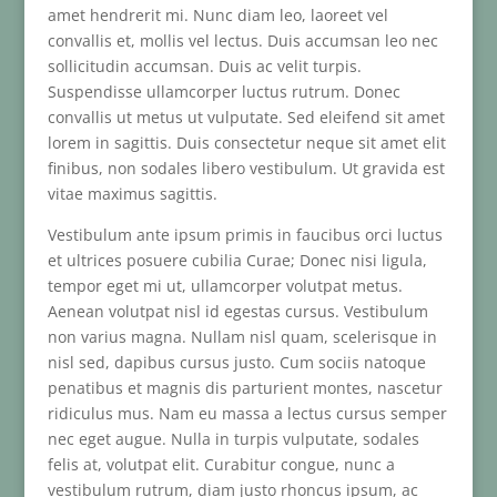
amet hendrerit mi. Nunc diam leo, laoreet vel
convallis et, mollis vel lectus. Duis accumsan leo nec
sollicitudin accumsan. Duis ac velit turpis.
Suspendisse ullamcorper luctus rutrum. Donec
convallis ut metus ut vulputate. Sed eleifend sit amet
lorem in sagittis. Duis consectetur neque sit amet elit
finibus, non sodales libero vestibulum. Ut gravida est
vitae maximus sagittis.
Vestibulum ante ipsum primis in faucibus orci luctus
et ultrices posuere cubilia Curae; Donec nisi ligula,
tempor eget mi ut, ullamcorper volutpat metus.
Aenean volutpat nisl id egestas cursus. Vestibulum
non varius magna. Nullam nisl quam, scelerisque in
nisl sed, dapibus cursus justo. Cum sociis natoque
penatibus et magnis dis parturient montes, nascetur
ridiculus mus. Nam eu massa a lectus cursus semper
nec eget augue. Nulla in turpis vulputate, sodales
felis at, volutpat elit. Curabitur congue, nunc a
vestibulum rutrum, diam justo rhoncus ipsum, ac